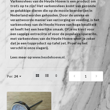
Varkensvlees van de Heyde Hoeve is een product om
trots op te zijn! Het varkensvlees komt van gezonde
en gelukkige dieren die op de mooie boerderijen in
Nederland worden gehouden. Door de unieke en
verantwoorde manier van verzorging en voeding, is het
varkensvlees van de Heyde Hoeve van hoge kwaliteit
en heeft het een heerlijke smaak. Of je nu kiest voor
een sappige entrecôte of voor de populaire spareribs,
met varkensvlees van de Heyde Hoeve weet je zeker
dat je een topproduct op tafel zet. Proef nu het
verschil in onze slagerij.
Lees meer op
www.heydehoeve.nl
.
1
Per:
24