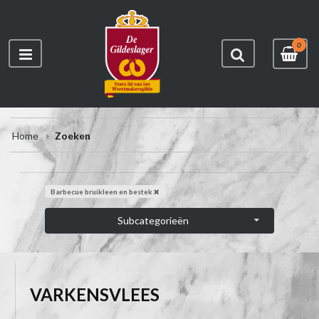
0
Home
Zoeken
Barbecue bruikleen en bestek
Subcategorieën
VARKENSVLEES