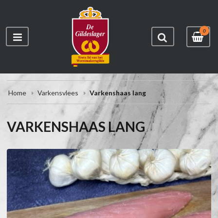
0
Home
Varkensvlees
Varkenshaas lang
VARKENSHAAS LANG