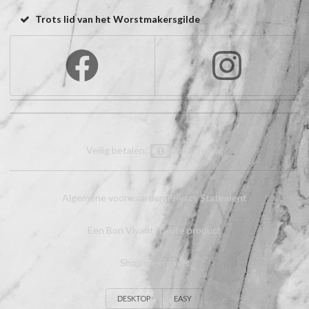
Trots lid van het Worstmakersgilde
Veilig betalen:
bij levering
Algemene voorwaarden
Privacy Statement
Een Bon Vivant In-site product
Shop weergave:
DESKTOP
EASY