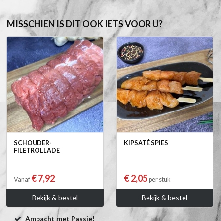
MISSCHIEN IS DIT OOK IETS VOOR U?
SCHOUDER-
KIPSATÉ SPIES
FILETROLLADE
€ 7,92
€ 2,05
Vanaf
per stuk
Bekijk & bestel
Bekijk & bestel
Ambacht met Passie!