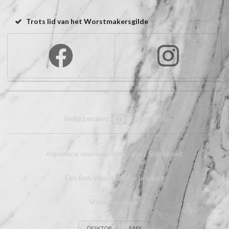
Trots lid van het Worstmakersgilde
Veilig betalen:
bij levering
Algemene voorwaarden
Privacy Statement
Een Bon Vivant In-site product
Shop weergave:
DESKTOP
EASY